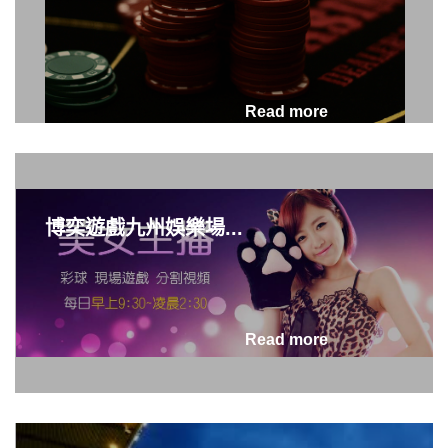
Read more
博奕遊戲九州娛樂場...
Read more
2025-04-17
NBA運彩投注策略與賽事
I88娛樂城是近年線上博弈市場中頗
數據分析：提升命中率的實
具知名度的娛樂品牌，以豐富的體
務研究