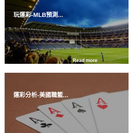
育博彩、真人娛樂與電子遊戲為核
心特色。平台操作簡便、頁面設計
玩運彩-MLB預測...
流暢，深受亞洲玩家喜愛。特別是
在體育投注領域，I88提供覆蓋全球
賽事的即時盤口與賠率資訊，包括
NBA、歐冠盃、MLB、NFL等頂尖
聯賽，並支援多種盤口格式與串關
Read more
玩法，滿足不同層級玩家的需求。
2025-03-07
NBA運彩投注攻略：賠率
台灣運彩（台灣運動彩券）是由台
分析、投注技巧與必勝策略
灣政府合法運營的運動彩票平台，
運彩分析-美國職籃...
為台灣民眾提供合法的運彩投注選
項。自從台灣運彩成立以來，它不
僅吸引了大量運動迷，也成為了許
多投注者的首選平台。台灣運彩的
主要特點是提供各種體育賽事的投