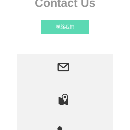
Contact Us
聯絡我們
2024-03-20
智慧投資：上班族被動收入
PTT分享與交流！
2023-02-07