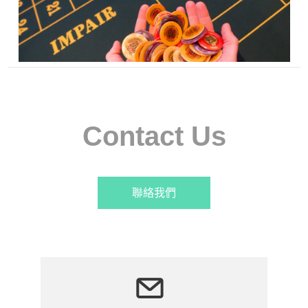
驚人。在以陸地為主的完全賭場
中，老虎機不再是機械的“單臂強
盜”。您將在陸地在線賭場玩的自動
老虎機與您將在互聯網在線玩的自
2022-01-04
動老虎機完全相似賭場。
百家樂台灣有哪些很棒的在
百家樂關於基諾，您需要不要忘記
線賭場遊戲
Contact Us
的一個要素是，它遠非一項真正的
危險運動。沒有任何方式可以預期
會抽取哪些數字。並且前面的球體
聯絡我們
現在將不再對下一個球體產生影
2021-12-14
響。這項運動被認為是自然的娛
i88娛樂城台灣的紙牌遊戲
樂。
i88娛樂城百家樂在線賭場運動及其
是怎樣的
所有版本如今在國際世界各地都得
到了執行和珍視。這就是為什麼這
項運動感覺自己在完全以土地為基