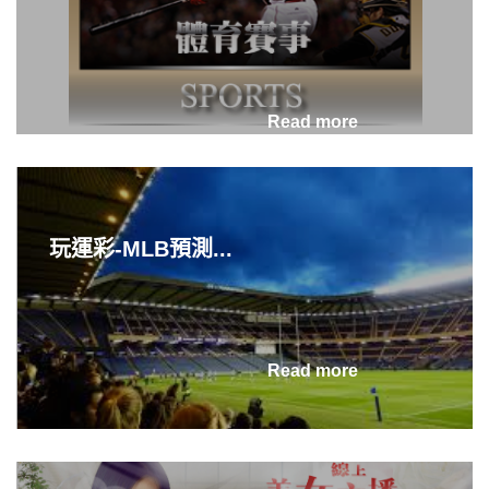
2024-09-27
九州娛樂城詐騙實錄：真實
玩家血淚控訴不出金陷阱！
Read more
2024-03-20
玩運彩-MLB預測...
智慧投資：上班族被動收入
PTT分享與交流！
Read more
2023-02-07
在線玩百家樂專家指南
百家樂是一款流行的娛樂城遊戲，