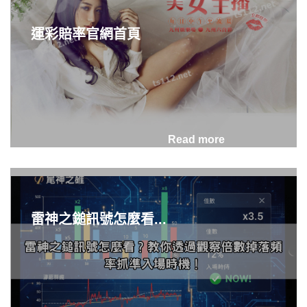
已經存在了幾個世紀，但現在可以
在線玩了。對於想要在舒適的家中
運彩賠率官網首頁
享受遊戲的刺激和快節奏動作的玩
家來說，這是個好消息。這是在線
2023-01-25
玩百家樂的專家指南。
在線老虎機無需存款
無需存款的在線老虎機是指無需存
款即可在線玩的老虎機遊戲。這些
Read more
遊戲通常由在線娛樂城提供，以此
來吸引新玩家並讓他們有機會嘗試
娛樂城的產品，而無需自己承擔任
2023-01-13
何金錢風險。
雷神之鎚訊號怎麼看...
在線運動的基礎場中投注
在線體育 場中投注 是一種賭博形
式，玩家可以在其中對各種體育賽
事的結果下注。