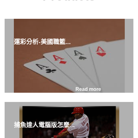
運彩分析-美國職籃...
Read more
捕魚達人電腦版怎麼...