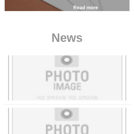
流暢，深受亞洲玩家喜愛。特別是
Read more
2025-03-07
在體育投注領域，I88提供覆蓋全球
NBA運彩投注攻略：賠率
賽事的即時盤口與賠率資訊，包括
台灣運彩（台灣運動彩券）是由台
分析、投注技巧與必勝策略
NBA、歐冠盃、MLB、NFL等頂尖
灣政府合法運營的運動彩票平台，
News
聯賽，並支援多種盤口格式與串關
為台灣民眾提供合法的運彩投注選
玩法，滿足不同層級玩家的需求。
項。自從台灣運彩成立以來，它不
僅吸引了大量運動迷，也成為了許
2024-12-16
多投注者的首選平台。台灣運彩的
九州無法登入究竟是技術故
主要特點是提供各種體育賽事的投
障還是永久關閉的徵兆？
注，包括足球、籃球、棒球、排球
等各項運動，並且依據賽事的類型
和受歡迎程度，提供不同的賠率和
投注方式。
2024-12-16
LEO娛樂城無法登入原因成
謎，是否與九州娛樂城一樣