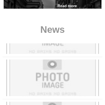
流暢，深受亞洲玩家喜愛。特別是
Read more
2025-03-07
在體育投注領域，I88提供覆蓋全球
NBA運彩投注攻略：賠率
賽事的即時盤口與賠率資訊，包括
台灣運彩（台灣運動彩券）是由台
分析、投注技巧與必勝策略
NBA、歐冠盃、MLB、NFL等頂尖
灣政府合法運營的運動彩票平台，
News
聯賽，並支援多種盤口格式與串關
為台灣民眾提供合法的運彩投注選
玩法，滿足不同層級玩家的需求。
項。自從台灣運彩成立以來，它不
僅吸引了大量運動迷，也成為了許
2024-12-16
多投注者的首選平台。台灣運彩的
九州無法登入究竟是技術故
主要特點是提供各種體育賽事的投
障還是永久關閉的徵兆？
注，包括足球、籃球、棒球、排球
等各項運動，並且依據賽事的類型
和受歡迎程度，提供不同的賠率和
投注方式。
2024-12-16
LEO娛樂城無法登入原因成
謎，是否與九州娛樂城一樣