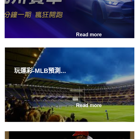
Read more
玩運彩-MLB預測...
Read more